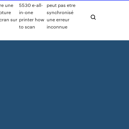
ire une
5530 e-all-
peut pas etre
pture
in-one
synchronisé
cran sur
printer how
une erreur
to scan
inconnue