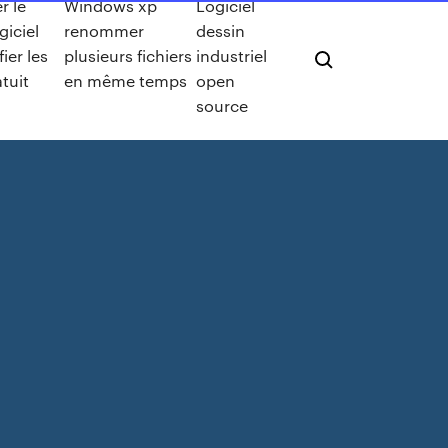
r le
Windows xp
Logiciel
giciel
renommer
dessin
ier les
plusieurs fichiers
industriel
tuit
en même temps
open
source