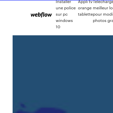
Installer
Appli tv
Telecharge
une police
orange
meilleur lo
sur pc
tablette
pour modif
windows
photos gra
10