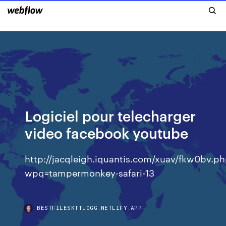
Logiciel pour telecharger
video facebook youtube
http://jacqleigh.iquantis.com/xuav/fkw0bv.p
wpq=tampermonkey-safari-13
BESTFILESKTTUOGG.NETLIFY.APP