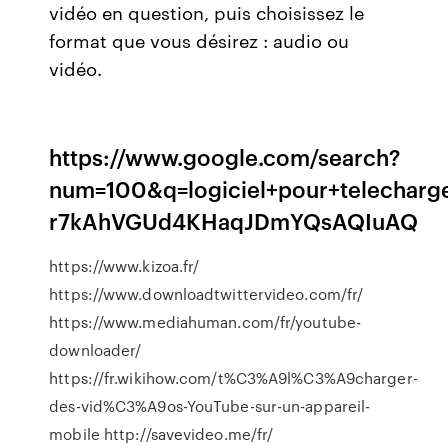
vidéo en question, puis choisissez le
format que vous désirez : audio ou
vidéo.
https://www.google.com/search?
num=100&q=logiciel+pour+telechar
r7kAhVGUd4KHaqJDmYQsAQIuAQ
https://www.kizoa.fr/
https://www.downloadtwittervideo.com/fr/
https://www.mediahuman.com/fr/youtube-
downloader/
https://fr.wikihow.com/t%C3%A9l%C3%A9charger-
des-vid%C3%A9os-YouTube-sur-un-appareil-
mobile http://savevideo.me/fr/