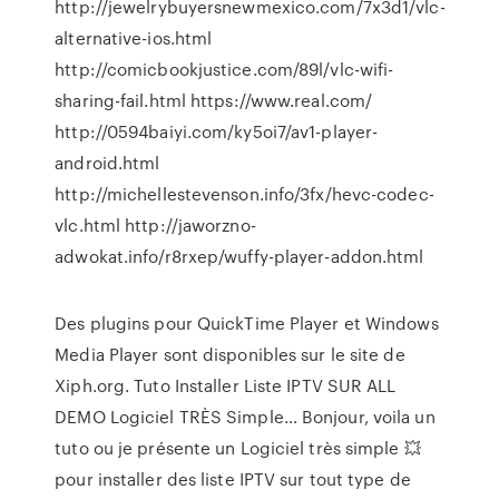
http://jewelrybuyersnewmexico.com/7x3d1/vlc-
alternative-ios.html
http://comicbookjustice.com/89l/vlc-wifi-
sharing-fail.html https://www.real.com/
http://0594baiyi.com/ky5oi7/av1-player-
android.html
http://michellestevenson.info/3fx/hevc-codec-
vlc.html http://jaworzno-
adwokat.info/r8rxep/wuffy-player-addon.html
Des plugins pour QuickTime Player et Windows
Media Player sont disponibles sur le site de
Xiph.org.
Tuto Installer Liste IPTV SUR ALL
DEMO Logiciel TRÈS Simple…
Bonjour, voila un
tuto ou je présente un Logiciel très simple 💥
pour installer des liste IPTV sur tout type de