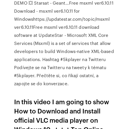
DEMO 💥 Starsat - Geant…Free msxml ver6.10.11
Download - msxml ver6.10.11 for
Windowshttps://updatestar.com/topic/msxml
ver6.10.11Free msxml ver6.10.11 download
software at UpdateStar - Microsoft XML Core
Services (Msxml) is a set of services that allow
developers to build Windows-native XML-based
applications.
Hashtag #5kplayer na Twitteru
Podívejte se na Twitteru na tweety k tématu
#5kplayer. Přečtěte si, co říkají ostatní, a
zapojte se do konverzace.
In this video I am going to show
How to Download and Install
official VLC media player on