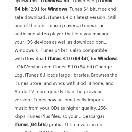
просмотров.
iTunes
64
bit
- Download |
iTunes
64
bit
12.9.1 for
Windows
iTunes 64 bit, free and
safe download. iTunes 64 bit latest version: Still
one of the best music players. iTunes is an
audio and video player that lets you manage
your iOS devices as well as download con...
Windows 7. iTunes 64 bit is also compatible
with Download
iTunes
8.1.0 (
64-bit
) for
Windows
- OldVersion.com iTunes 8.1.0 (64-bit) Change
Log. iTunes 8.1 loads large libraries. Browses the
iTunes Store, and syncs with iPod, iPhone, and
Apple TV more quickly than the previous
version. iTunes now automatically imports
music from your CDs as higher quality, 256-
Kbps iTunes Plus files, so your... Descargar
iTunes
(
64
bits
) gratis - Última versión en