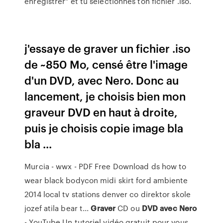
enregistrer" et tu selectionnes ton fichier .iso.
j'essaye de graver un fichier .iso
de ~850 Mo, censé être l'image
d'un DVD, avec Nero. Donc au
lancement, je choisis bien mon
graveur DVD en haut à droite,
puis je choisis copie image bla
bla ...
Murcia - wwx - PDF Free Download
ds how to
wear black bodycon midi skirt ford ambiente
2014 local tv stations denver co direktor skole
jozef atila bear t...
Graver
CD ou
DVD
avec
Nero
- YouTube Un tutoriel vidéo gratuit pour vous